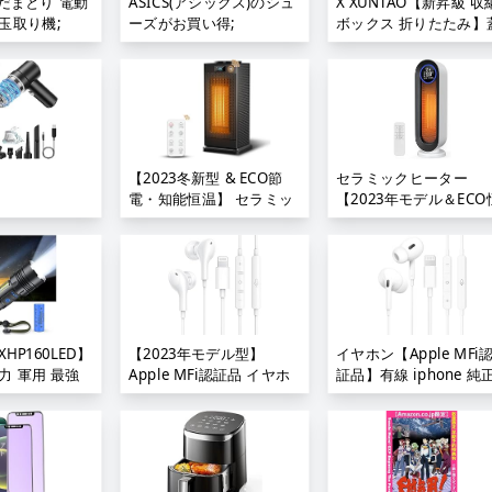
けだまとり 電動
ASICS(アシックス)のシュ
X XUNTAO【新昇級 収
き 大風量 速暖 電気ス
玉取り機;
ーズがお買い得;
ボックス 折りたたみ】
ーブ 電気ヒーター 足元
付き 積み重ね 全方向か
スリム タワー 脱衣所 
取り出せる 収納ケース 
室 トイレ 日本語取扱説
類 布団 おもちゃ 小物 
書 8畳 S720;
納 折り畳み コンテナ 
ックス 大型 プラスチッ
キャスター付き おしゃ
組立簡単 多機能 防塵 
【2023冬新型 & ECO節
セラミックヒーター
カビ 防湿 無臭 透明 厚
電・知能恒温】 セラミッ
【2023年モデル＆ECO
強い耐荷重 大容量 家庭
クヒーター 人感センサー
温運転】電気ストーブ 
車用 複数のサイズ 各種
首振り 電気ファンヒータ
電対策 暖房器具 省エネ
ラー;
ー 足元ヒーター 1500w
自動首振り 電気ヒータ
速暖 大風量 立体送風 セ
LED大型ディスプレ タ
ラミックファンヒーター
マー機能 セラミックフ
小型 暖房器具 省エネ 12h
ンヒーター おしゃれ
タイマー 4段階温度調節
800W/1200W パワー 
HP160LED】
【2023年モデル型】
イヤホン【Apple MFi
高濃度マイナスイオン空
暖 電気ファンヒーター 
力 軍用 最強
Apple MFi認証品 イヤホ
証品】有線 iphone 純
気清浄 転倒OFF 電気ヒー
リム 温風 メモリー機能
 Type-C
ン 有線イヤホン
HiFi音質 通話可能 イヤ
ター 窓下結露対策 寒さ対
転倒OFF リモコン付き 
LED 白&赤色
lightning ライトニングイ
ンマイク 快適な装着感
策 寝室/トイレ/洗面所/脱
ち運び便利 脱衣所 足元
灯 IPX6防水
ヤホン iphone用イヤホン
lightning ライトニン
衣所/オフィスに適用 日本
トイレ オフィス キッチ
ラッシュライト
マイク付き 通話可能 コン
人間工学 絡み防止 有線
語説明書付;
リビング 寝室 書斎 部
 ズーム式 ア
トローラ付き 音量調節 ス
ヤホン 遅延なし pa;
全体;