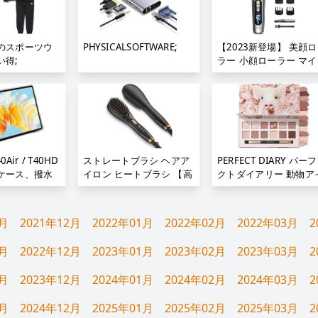
収納ケース付き 防水 手足
ー 写真保存 スライド式
用 各種爪に 男女兼用;
iOS/Type-C/USB/Micro
USB搭載 データ移行 外
けUSB スマホ/PC/iPad
のスポーツウ
PHYSICALSOFTWARE;
【2023新登場】 美顔
応 容量不足解消 ゴール
い得;
ラー 小顔ローラー マイ
Phone 15/14 Pro/13/1
ロカレント 微弱電流 ソ
/SE/iPad Air/Pro各種対
ラーパネル Y字型 3Dダ
応;
ヤモンドカット 美容ロ
ラー 充電不要 美顔器 
水 男女兼用 母の日 誕
日 ギフト 日本語取扱説
書 (シルバー) (シルバー)
0Air / T40HD
ストレートブラシ ヘアア
PERFECT DIARY パー
ケース、撥水
イロン ヒートブラシ 【高
クトダイアリー 動物ア
ース 10.4イ
濃度マイナスイオン 16段
シャドウパレット
レットPCケー
階温度調節】 ツヤ感UP
(1.2gx12色);
インチ、専用保護
温度記憶 急速加熱
1月
2021年12月
2022年01月
2022年02月
2022年03月
2
LAST
MAX230℃ 1時間自動電源
40HD】;
オフ 火傷防止 LEDデイス
1月
2022年12月
2023年01月
2023年02月
2023年03月
2
プレー 静電気防止 温度ロ
ック機能 誤作動防止 頭皮
1月
2023年12月
2024年01月
2024年02月
2024年03月
2
ケア 髪質改善 海外対応
収納袋耐熱手袋付き;
1月
2024年12月
2025年01月
2025年02月
2025年03月
2