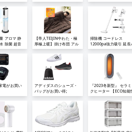
Acer モニター 23.8イ
フルHD VA 非光沢 100H
1ms HDMI ミニD-Sub
VESAマウント対応 ス
カー内蔵 AMD FreeSyn
KA242YHbmix;
量 アロマ 静
【帝人TEIJIN中わた・極
掃除機 コードレス
水 除菌 超音
厚極上暖】掛け布団 アル
12000pa強力吸引 延長
置き タワー式
ミシート入り ５層構造 吸
イプ 4種類ノズル 2way
稼働 最大噴霧
湿発熱・蓄熱保温 掛け毛
ハンディークリーナー 
 定湿機能 8.0L
布 冬接触温感あったか か
ティッククリーナー コ
イマー 3段階
け布団 二枚あわせ 厚手
ドレス掃除機 Type-C
器 空気清浄
キルトケット もうふ フラ
式 軽量 一人暮らし HEP
0°回転 湿度セ
ンネル 静電気防止 抗菌防
フィルター スティック
器 お手入れ簡
臭防ダニ加工 丸洗い
除機 コードレスクリー
家電がお買い
アディダスのシューズ・
『2023冬新型』 セラ
ない 省エネ
LIFERISE;
ー 操作簡単 車用/家庭
バッグがお買い得;
クヒーター 【ECO知能
ル リモコン付
(white);
温 節電対策】 セラミッ
防止 空焚き防止
ファンヒーター 暖房器
会社/花粉/乾燥
省エネ 電気 ファンヒー
ー 首振り 3段階温度調
800W/1200W 切り忘
止 二重過熱保護 転倒OF
タイマー機能 リモコン