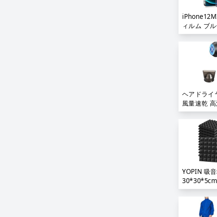
ルミニウム
2M 新型 
iPhone12
機能 自転車
ィルム ブ
夜間訓練 作
ト アンチ
災 地震 避
iPhone12
取扱説明書;
ルム ブルー
ラ アイフォン
ィルム 強化
ライト さら
Phone12
ヘアドライヤ
ルム 保護シ
風量速乾 
止 【1枚セッ
イオン 【新
反射防止/貼
ヤー 過熱防
ード 冷熱風
力 コンパク
式 ノズル付
軽量 旅行・
YOPIN 吸
30*30*5
ンフォーム 
装飾 楽器 
吸音パネル