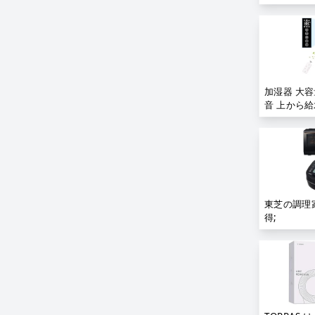
加湿器 大容
音 上から給
波加湿器 床
48時間連続
量300ML/H
12時間切タ
加湿量 加湿
吹出し口36
ンサー 加湿
東芝の調理
単 水漏れし
得;
タッチパネ
40畳 転倒
家庭/寝室/
対策 (白);