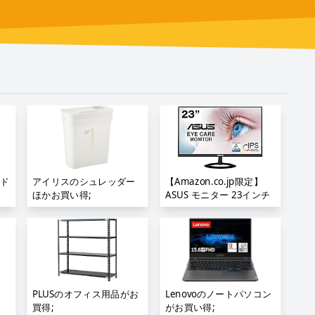
やド
アイリスのシュレッダー
【Amazon.co.jp限定】
ほかお買い得;
ASUS モニター 23インチ
ディスプレイ IPS FHD
HDMI D-sub スピーカー
Eye Care VZ239HR;
PLUSのオフィス用品がお
Lenovoのノートパソコン
買得;
がお買い得;