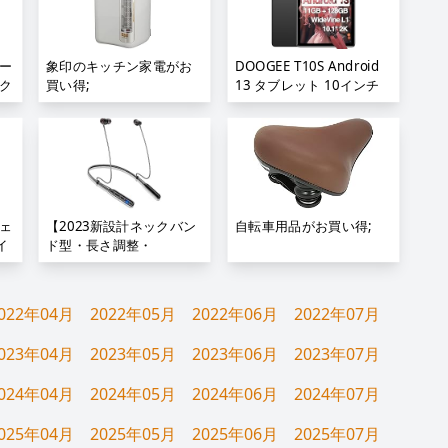
転倒自動OFF 過熱保護 省
防止/電量表示/磁気吸着機
エネ 1200W 知能恒温 足
能対応 軽量 耐久
付
元ヒーター 卓上 温風 タ
iPad/iPhone/Android/ス
対
ワー式 LEDディスプレイ
マホ/タブレット用ペンシ
ロー
象印のキッチン家電がお
DOOGEE T10S Android
ド
脱衣所 寝室 リビング オ
ル…;
ク
買い得;
13 タブレット 10インチ
2
フィス 日本語取扱説明書
ー
android タブレット 10イ
银;
イ
ンチ wi-fiモデル、
ー
11GB(6+5GB拡
防
張)+128GB+1TB TF拡張、
生
4G LTE SIMフリー
明
1.6GHz 8コアCPU、
;
6600mAh大容量バッテリ
フェ
【2023新設計ネックバン
自転車用品がお買い得;
ー、1200*1920 解像度
イ
ド型・長さ調整・
FHD ディスプレイ、
Bluetooth 5.3】
8MP+5MPカメラ 、TÜV
Bluetooth イヤホン ネッ
低ブルーライト認証、子
クバンド型 40時間再生 首
022年04月
2022年05月
2022年06月
2022年07月
供にも最適贈り物/子供用;
掛けイヤホン ブルートゥ
ースイヤホン CVC8.0ノイ
023年04月
2023年05月
2023年06月
2023年07月
ズキャンセリング Type-C
急速充電 スポーツ イヤフ
024年04月
2024年05月
2024年06月
2024年07月
ォン マグネット搭載 自動
ペアリング ハンズフリー
025年04月
2025年05月
2025年06月
2025年07月
通話 IPX7防水 軽量 音量