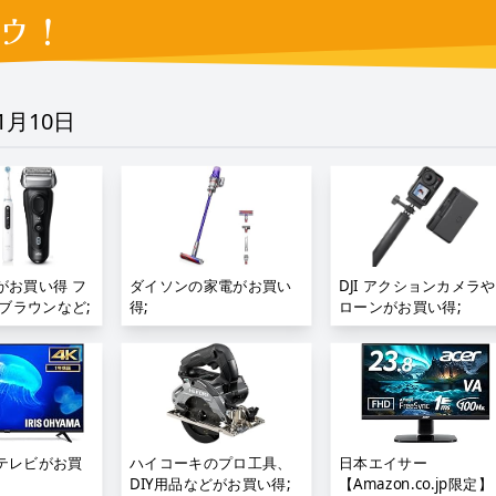
ウ！
01月10日
がお買い得 フ
ダイソンの家電がお買い
DJI アクションカメラ
ブラウンなど;
得;
ローンがお買い得;
テレビがお買
ハイコーキのプロ工具、
日本エイサー
DIY用品などがお買い得;
【Amazon.co.jp限定】