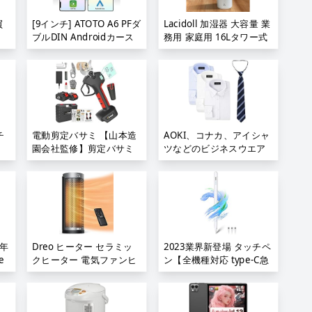
い USB 充電式 男性への
画配信用 自動光補正 USB
誕生日プレゼント;
給電 三脚取付可 skype
買
[9インチ] ATOTO A6 PFダ
Lacidoll 加湿器 大容量 業
Youtube Windows
ブルDIN Androidカース
務用 家庭用 16Lタワー式
7/8/8.1/10/11 Mac OS
テレオ、ワイヤレス
超音波加湿器 噴霧器 部屋
10.10/以上 グレー;
CarPlay、Android Auto
保湿 上から給水 お手入れ
ワイヤレス、IPSディスプ
簡単 静音 水漏れしない
レイ、Androidオーディ
知能恒湿 4段階霧量調整
オ一体型カーナビ、GPS
可能 空焚き防止 12hタイ
トラッキング 、デュアル
マー リビングルーム/事務
Bluetooth、WiFi/BT/USB
室/学校/デパート/病院/歯
チ
電動剪定バサミ 【山本造
AOKI、コナカ、アイシャ
テザリングインターネッ
科診療所/工場適用;
園会社監修】剪定バサミ
ツなどのビジネスウエア
ト、HD LRV、2G + 32G、
D画
18V切断径40mmのコード
がお買い得;
A6G209PF;
ス
レス充電式剪定バサミ 2
オ
段階開き角度調節可 マキ
タ18V互換 4500mAh大容
イ
量バッテリー付き PSE認
ボ
証取得済み 切断回数と残
量表示ディスプレー ブラ
3年
Dreo ヒーター セラミッ
2023業界新登場 タッチペ
シレスモーター搭載切れ
e
クヒーター 電気ファンヒ
ン【全機種対応 type-C急
用サ
味良い 日本語取扱説明書
ーター 2秒速暖 5種モード
速充電】スタイラスペン
ux
付き 人気 2023年新モデ
ア
70°首振り リモコン操作
超高精度 極細 apple
語取
ル 剪定鋏;
モリ
暖房器具 12時間タイマー
penci互换ペン 誤ON/OFF