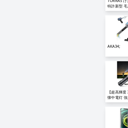
TORRAS 
特許新型 毛
AKA34;
【超高輝度 X
懐中電灯 強
ハンディライト
USB充電式 
灯 COB作業
高輝度 フ
7モード調光