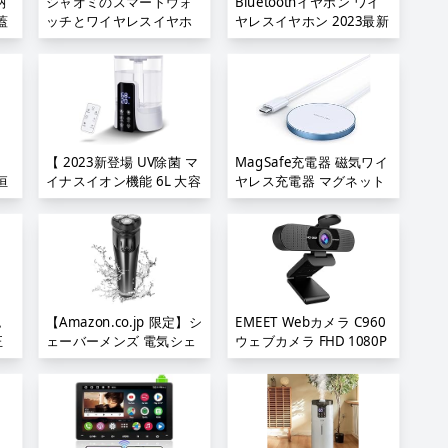
納
シャオミのスマートウォ
Bluetoothイヤホン ワイ
ト
量;
など対応 在宅勤務 リモー
蓋
ッチとワイヤレスイヤホ
ヤレスイヤホン 2023最新
トワーク;
ら
ンがお買い得;
ブルートゥースイヤホン
寝
衣
EDR+Bluetooth5.3搭載
明
収
カルナ型 自動ペアリング
ボ
接続瞬時 ハンズフリー通
ク
話 マイク内蔵 タッチ操作
れ
iPhone/Android適用 コ
防
ンパクト/テレワーク/通
【 2023新登場 UV除菌 マ
MagSafe充電器 磁気ワイ
み
勤/通学/WEB会議 (white);
恒
イナスイオン機能 6L 大容
ヤレス充電器 マグネット
用
節
量 】 加湿器 ハイブリッ
式 マグセーフ充電器
カ
ド式 (超音波 + 加熱式/ス
iPhone15/Plus/Pro/Pro
ー
チーム) ~25畳 自動湿度調
Max,iPhone14/Plus/Pro/Pro
イ
整 タイマー 上から給水
Max,iPhone13/mini/Pro/Pro
ァ
連続最大35時間 空焼き防
Max,iPhone12/mini/Pro/Pro
止 お手入れ簡単 タッチパ
Max,MagSafe対応の
即
ネル 温度/湿度表示 おや
AirPods 急速 軽量 超薄型
認
【Amazon.co.jp 限定】シ
EMEET Webカメラ C960
ス
すみモード 静音 アロマ対
無線充電器
正
ェーバーメンズ 電気シェ
ウェブカメラ FHD 1080P
応 空気清浄 カートリッジ
7.5W/10W/15W Type-C
ホ
ーバー ZYZYZK ひげそり
30FPS 200万画素 90°広角
持
リモコン付き 卓上 寝室;
強力磁気;
電動 乾湿両用 極薄メッシ
パソコン用 2つ内蔵マイ
グ
ュ刃3ヘッド 低騒音人気
ク 目隠しカバー付き 固定
ン
イ
回転式 深剃り 髭剃り
フォーカス usb 小型 pc
屋
IPX7防水可能 肌にやさし
外付け オンライン会議 動