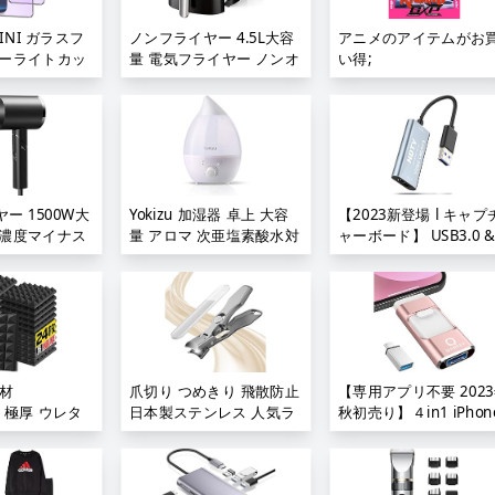
合金 耐衝撃
テレオイヤフォン 磁気設
明るい 残量表示
計 絡み防止 ios対応
MINI ガラスフ
ノンフライヤー 4.5L大容
アニメのアイテムがお
 登山 夜釣り
14/14 Pro/14P/14P
ルーライトカッ
量 電気フライヤー ノンオ
い得;
業用 停電 防
MAX/13/13Pro/12/12Pro/11/X/XS/XR/XS
グレア
イル 揚げ物 惣菜 1~5人
難対策 日本語
Max/8/8P/7/7P/iPad/ipod;
 MINI 保護フィ
エアーフライヤー LEDデ
ライト サラサ
ィスプレイ タッチパネル
12 MINI フ
タイマー 温度調整 日本語
ガラス ブルー
説明書 日本語レシピ付き
さら い
PSE認証済 黒色 (黑);
ミニ スマホ フィ
ー 1500W大
Yokizu 加湿器 卓上 大容
【2023新登場 l キャプ
ート 指紋 防
高濃度マイナス
量 アロマ 次亜塩素酸水対
ャーボード】 USB3.0 &
ト/硬度10H/
登場】 ドライ
応 除菌 超音波 LEDライト
HDMI 変換アダプタ H
り付け簡単】;
止機能 三つモ
加湿機 しずく型 お手入れ
質録画 HD1080P/4Kパ
 57℃恒温 強
簡単 静音 省エネ 空焚き
スルー機能 HDMI ビデ
ト 折りたたみ
防止 吹出口360°調整 乾燥
キャプチャー ゲーム録
 持ち運び便利
対策 寝室 リビング オフ
画/HDMIビデオ録画/ラ
出張・家庭用;
ィス 6-9畳;
ブ配信用キャプチャー 
ード 電源不要 小型軽量
音材
爪切り つめきり 飛散防止
【専用アプリ不要 202
低遅延
cm 極厚 ウレタ
日本製ステンレス 人気ラ
秋初売り】４in1 iPhon
Switch/PS5/4/3/Xbox
吸音対策 室内
ンキング 爪切りセット 爪
対応 USBメモリ 128GB
ポート Win 7/8/10 Lin
消音 騒音 防音
やすり 爪用ヤスリ 特大開
アプリ不要 高速 バック
OBS Twitch対応 日本
 両面テープ付
口 ワンクリックスイッチ
ップ iPad対応 usbメ
扱説明書付き;