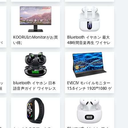
ンチ
z
15
ピー
c
KOORUIのMonitorがお買
Bluetooth イヤホン 最大
パ
い得;
48時間音楽再生 ワイヤレ
スイヤホン LEDディスプ
ス
レイ表示 Bluetooth5.3 タ
ー
ッチコントロール マイク
充電
付き最大48時間再生 重低
A
音 Hi-Fi 完全ワイヤレス
掃
片耳/両耳モード;
ナ
ミッ
bluetooth イヤホン 日本
EVICIV モバイルモニター
用
恒
語音声ガイド ワイヤレス
15.6インチ 1920*1080 ゲ
ク
イヤホン Hi-Fi音質 低遅延
ーミング用 ポータブルデ
具
蓋を開けたら接続 LEDデ
ィスプレイ IPS液晶パネ
タ
ィスプレイ表示 最大40時
ル 薄型 軽量 ペンホール
整
間音楽再生 Type-C急速充
スタンド VESA 保護カバ
れ防
電 AAC/SBC対応 ハンズフ
ー USB Type-C 標準
F
リー通話 マイク内蔵 片
HDMI
付
耳/両耳 IPX7防水 小型/軽
PS4/XBOX/Switch/PC/Mac