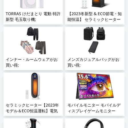
TORRAS けだまとり 電動 特許
【2023冬新型 & ECO節電・知
新型 毛玉取り機;
能恒温】 セラミックヒーター
人感センサー 首振り 電気ファ
ンヒーター 足元ヒーター
1500w 速暖 大風量 立体送風
セラミックファンヒーター 小
型 暖房器具 省エネ 12hタイマ
ー 4段階温度調節 高濃度マイ
インナー・ルームウェアがお
ナスイオン空気清浄 転倒OFF
メンズカジュアルバッグがお
買い得;
電気ヒーター 窓下結露対策 寒
買い得;
さ対策 寝室/トイレ/洗面所/脱
衣所/オフィスに適用 日本語説
明書付;
セラミックヒーター【2023年
モバイルモニター モバイルデ
モデル＆ECO恒温運転】電気
ィスプレイゲームモニター
ストーブ 節電対策 暖房器具
cocopar15.6インチ スイッチ
省エネ 自動首振り 電気ヒータ
用モニター 非光沢IPS液晶パ
ー LED大型ディスプレ タイマ
ネル 薄い 軽量