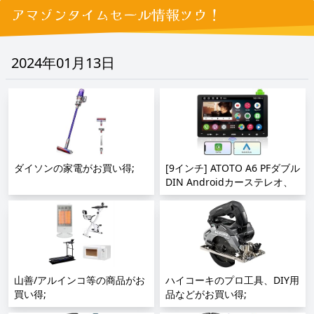
アマゾンタイムセール情報ツウ！
2024年01月13日
ダイソンの家電がお買い得;
[9インチ] ATOTO A6 PFダブル
DIN Androidカーステレオ、
ワイヤレスCarPlay、Android
Auto ワイヤレス、IPSディス
プレイ、Androidオーディオ
一体型カーナビ、GPS トラッ
キング 、デュアル
Bluetooth、WiFi/BT/USBテザ
山善/アルインコ等の商品がお
リングインターネット、HD
ハイコーキのプロ工具、DIY用
買い得;
LRV、2G + 32G、A6G209PF;
品などがお買い得;