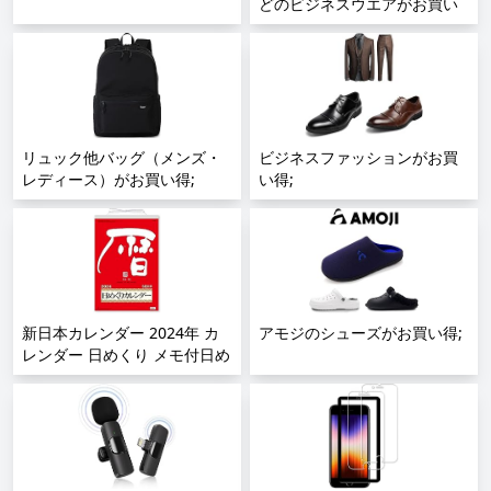
ト Win 7/8/10 Linux OBS
どのビジネスウエアがお買い
Twitch対応 日本語取扱説明書
得;
付き;
リュック他バッグ（メンズ・
ビジネスファッションがお買
レディース）がお買い得;
い得;
新日本カレンダー 2024年 カ
アモジのシューズがお買い得;
レンダー 日めくり メモ付日め
くりカレンダー 10号
400×260mm NK8603;