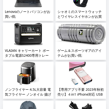
KA242YHbmix;
Lenovoのノートパソコンがお
シャオミのスマートウォッチ
買い得;
とワイヤレスイヤホンがお買
い得;
VLAIAN キャリーカート ポー
ゲーム＆スポーツギアのアイ
タブル電源S2400専用トレー
テムがお買い得;
ラー 折りたたみ式台車 耐荷重
20キロ キャンプ用 運び便利;
ノンフライヤー 4.5L大容量 電
【専用アプリ不要 2023年秋初
気フライヤー ノンオイル 揚げ
売り】４in1 iPhone対応 USB
物 惣菜 1~5人 エアーフライヤ
メモリ 128GB アプリ不要 高
ー LEDディスプレイ タッチパ
速 バックアップ iPad対応 usb
ネル タイマー 温度調整 日本
メモリー 写真保存 スライド式