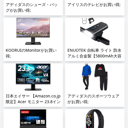
アディダスのシューズ・バッ
アイリスのテレビがお買い得;
グがお買い得;
KOORUIのMonitorがお買い
ENUOTEK 自転車 ライト 防水
得;
アルミ合金製【5800mAh大容
量 USB充電式】電池残量表示
自転車用ライト ヘッドライト
高輝度 1600ルーメン 実用点
灯最大16時間 モバイルバッテ
リー機能付き 3つ調光モード
クロスバイク ロードバイク ラ
日本エイサー 【Amazon.co.jp
イト キャンプ ハイキング サ
アディダスのスポーツウェア
限定】Acer モニター 23.8イン
イクリング 日本語説明書付き
がお買い得;
チ フルHD VA 非光沢 100Hz
(黑);
1ms HDMI ミニD-Sub15
VESAマウント対応 スピーカー
内蔵 AMD FreeSync