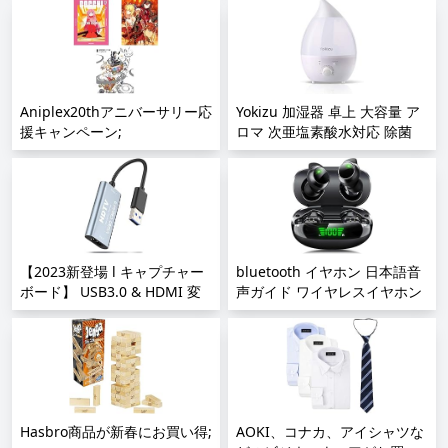
納ケース 衣類 布団 おもちゃ
小物 収納 折り畳み コンテナ
ボックス 大型 プラスチック
キャスター付き おしゃれ 組立
簡単 多機能 防塵 防カビ 防湿
Aniplex20thアニバーサリー応
無臭 透明 厚み 強い耐荷重 大
Yokizu 加湿器 卓上 大容量 ア
援キャンペーン;
容量 家庭用 車用 複数のサイ
ロマ 次亜塩素酸水対応 除菌
ズ 各種カラー;
超音波 LEDライト 加湿機 しず
く型 お手入れ簡単 静音 省エ
ネ 空焚き防止 吹出口360°調整
乾燥対策 寝室 リビング オフ
ィス 6-9畳;
【2023新登場 l キャプチャー
bluetooth イヤホン 日本語音
ボード】 USB3.0 & HDMI 変
声ガイド ワイヤレスイヤホン
換アダプタ HD画質録画
Hi-Fi音質 低遅延 蓋を開けたら
HD1080P/4Kパススルー機能
接続 LEDディスプレイ表示 最
HDMI ビデオキャプチャー ゲ
大40時間音楽再生 Type-C急速
ーム録画/HDMIビデオ録画/ラ
充電 AAC/SBC対応 ハンズフリ
イブ配信用キャプチャー ボー
ー通話 マイク内蔵 片耳/両耳
ド 電源不要 小型軽量 低遅延
IPX7防水 小型/軽量;
Switch/PS5/4/3/Xbox用サポー
Hasbro商品が新春にお買い得;
AOKI、コナカ、アイシャツな