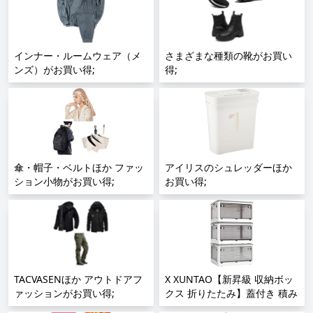
語説明書 日本語レシピ付き
iOS/Type-C/USB/Micro USB
PSE認証済 黒色 (黑);
搭載 データ移行 外付けUSB
スマホ/PC/iPad対応 容量不足
インナー・ルームウェア（メ
解消 ゴールド Phone 15/14
さまざまな種類の靴がお買い
ンズ）がお買い得;
Pro/13/12 /SE/iPad Air/Pro各
得;
種対応;
傘・帽子・ベルトほか ファッ
アイリスのシュレッダーほか
ション小物がお買い得;
お買い得;
TACVASENほか アウトドアフ
X XUNTAO【新昇級 収納ボッ
ァッションがお買い得;
クス 折りたたみ】蓋付き 積み
重ね 全方向から取り出せる 収