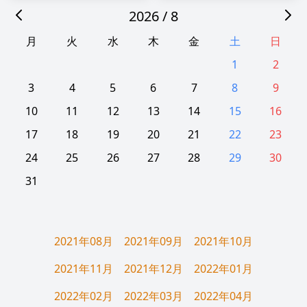
携帯バッテリー 持ち運び便利
剪定バサミ 2段階開き角度調
2026 / 8
スタンド機能搭載 携帯充電器
節可 マキタ18V互換
2USBポート 2台同時充電 コン
4500mAh大容量バッテリー付
月
火
水
木
金
土
日
パクト スマホ充電器 防災グッ
き PSE認証取得済み 切断回数
ズ PSE認証済 スタンド機能搭
と残量表示ディスプレー ブラ
1
2
載 残量表示 旅行/出張/緊急用/
シレスモーター搭載切れ味良
3
4
5
6
7
8
9
電熱ベスト用
い 日本語取扱説明書付き 人気
iPhone/Android対応;
2023年新モデル 剪定鋏;
10
11
12
13
14
15
16
17
18
19
20
21
22
23
24
25
26
27
28
29
30
31
2021年08月
2021年09月
2021年10月
2021年11月
2021年12月
2022年01月
2022年02月
2022年03月
2022年04月