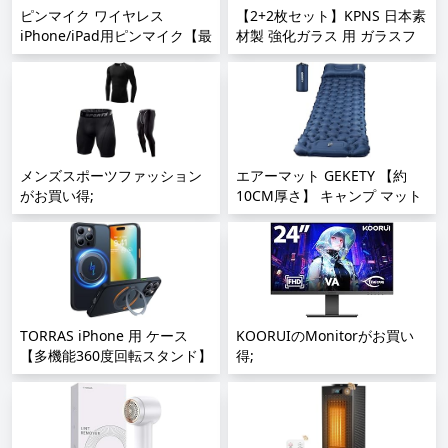
ピンマイク ワイヤレス
【2+2枚セット】KPNS 日本素
iPhone/iPad用ピンマイク【最
材製 強化ガラス 用 ガラスフ
新バージョン】ワイヤレスマ
ィルム カメラフィルム カバー
イク 360°集音 瞬時接続 ノイ
保護フィルム;
ズ軽減 Type-C充電 最大20M
伝送 プラグ＆プレイ APP不要
Bluetooth不要 8時間連続使用
超ミニ クリップ式 撮影用
Vlog撮影/動画配信/生放送等
メンズスポーツファッション
エアーマット GEKETY 【約
に対応;
がお買い得;
10CM厚さ】 キャンプ マット
車中泊マット 足踏み式 無限連
結可能 枕付き エアマット キ
ャンプ 災害マット キャンプ用
品 テントマット 車中泊 厚手
軽量 コンパクト 防水防潮 持
ち運び便利 簡単収納 収納袋付
TORRAS iPhone 用 ケース
き;
KOORUIのMonitorがお買い
【多機能360度回転スタンド】
得;
縦横両対応 Halbachマグネッ
ト搭載 MagSafe対応 米軍MIL
規格耐衝撃 リング 指紋防止;