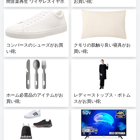
間音楽再生 ワイヤレスイヤホ
お買い得;
ン LEDディスプレイ表示
Bluetooth5.3 タッチコントロ
ール マイク付き最大48時間再
生 重低音 Hi-Fi 完全ワイヤレ
ス 片耳/両耳モード;
コンバースのシューズがお買
クモリの肌触り良い寝具がお
い得;
買い得;
ホーム必需品のアイテムがお
レディーストップス・ボトム
買い得;
スがお買い得;