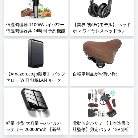
ー機能 セラミックファンヒー
1920x1080FHD HDRモー
ター おしゃれ 800W/1200W
ド/FreeSync対応/ブルーカッ
パワー 即暖 電気ファンヒータ
ト機能 USB Tpye-C/mini
ー スリム 温風 メモリー機能
低温調理器 1100Wハイパワー
HDMI/スピーカー内蔵/カバー
【業界 初6EQモデル】 ヘッド
転倒OFF リモコン付き 持ち運
低温調理器具 24時間 予約機能
付
ホン ワイヤレスヘッドホン
び便利 脱衣所 足元 トイレ オ
真空調理器 スロークッカー レ
PS4/PS5/XBOX/Switch/PC/Mac
bluetoothヘッドホン 有線 無
フィス キッチン リビング 寝
シピ付き IPX7防水 タッチパネ
など対応 在宅ワーク リモート
線 両用 Bluetooth5.3 密閉型
室 書斎 部屋全体;
ル クリップ式 低温調理機 低
ワーク zs-156;
ステレオヘッドホン HIFI音質
音調理器 タイマー 温度設定
オーバーイヤーヘッドホン マ
五重安心保護 日本語取扱説明
イク内蔵 ハンズフリー通話 音
書 (黑) (Large);
漏れ防止 35H連続使用 6種EQ
【Amazon.co.jp限定】 バッフ
モード 折りたたみ式 日本語音
自転車用品がお買い得;
ァロー WiFi 無線LAN ルータ
声 3.5mmケーブル付き 収納
ー WSR-1166DHPL2/N 11ac
ケース付き 音量調整可 軽量
ac1200 866+300Mbps IPv6対
音楽/映画;
応 デュアルバンド 3LDK 2階
建向け エコパッケージ テレワ
ーク 日本メーカー 【 iPhone
14 / 13 / 12 / iPhone SE(第二
世代) / Nintendo Switch メー
軽量 小型 大容量 モバイルバ
電動剪定バサミ 【山本造園会
カー動作確認済み】;
ッテリー 20000mAh 【新登
社監修】剪定バサミ 18V切断
場】 LEDライト付き 急速充電
径40mmのコードレス充電式