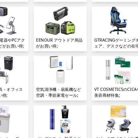
Store特集;
充電器やPCアク
EENOUR アウトドア用品
GTRACINGゲーミング
どがお買い得;
がお買い得;
ェア、デスクなどの在
ワーク用品がお買い得;
具・オフィス
空気清浄機・扇風機など
VT COSMETICSのCIC
い得;
空調・季節家電セール;
美容商材特集;