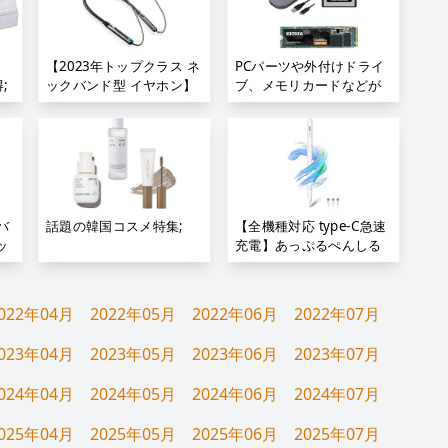
【2023年トップクラス ネ
PCパーツや外付けドライ
;
ックバンド型 イヤホン】
ブ、メモリカードなどが
ワイヤレス 最大20時間再
お買い得;
生 100時間待ち受け 最先
端Bluetooth5.3技術 マグ
ネット搭載 断線しにくい
スポーツ ブルートゥース
Type-C急速充電 IPX7防水
軽 マルチポイント対応 自
バ
話題の韓国コスメ特集;
【全機種対応 type-C急速
動ペアリング ハンズフリ
ッ
充電】あっぷるぺんしる
ー通話 在宅勤務/テレワー
互換 2024業界新登場 ス
ク/オンライン会議/ビジネ
タイラスペン超高精度 極
スチャット/zoom/通勤通
細 apple pencil互換ペン
022年04月
2022年05月
2022年06月
2022年07月
学/ランニングなどに適用;
誤ON/OFF防止/電量表示/
磁気吸着機能対応 軽量 耐
023年04月
2023年05月
2023年06月
2023年07月
久 iPad/iPhone/Android/
スマホ/タブレット用ペン
024年04月
2024年05月
2024年06月
2024年07月
シル;
025年04月
2025年05月
2025年06月
2025年07月