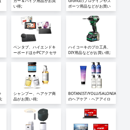
買
カー＆バイク用品がお買
GronGのプロテインやス
い得;
ポーツ用品などがお買い
得;
ペンタブ、ハイエンドキ
ハイコーキのプロ工具、
ーボードほかPCアクセサ
DIY用品などがお買い得;
リセール;
冷
シャンプー、ヘアケア商
BOTANIST/YOLU/SALONIA
;
品がお買い得;
のヘアケア・ヘアアイロ
ン特集;