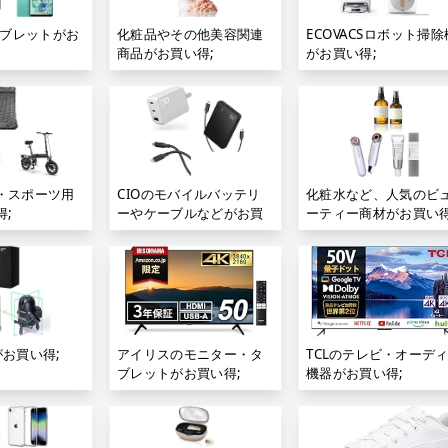
 タブレットがお
化粧品やその他美容関連
ECOVACSロボット掃除
商品がお買い得;
がお買い得;
・スポーツ用
CIOのモバイルバッテリ
化粧水など、人気のビ
;
ーやケーブルなどがお買
ーティー商材がお買い得
い得;
がお買い得;
アイリスのモニター・タ
TCLのテレビ・オーデ
ブレットがお買い得;
機器がお買い得;