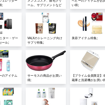
シュレッダー
メンズコスメ、除毛クリ
ベビーのアイテムがお
;
ーム、サプリメントなど
い得;
がお買い得;
モニター・ゲー
VALXのトレーニング向け
美容アイテム特集;
セール;
サプリ特集;
ーのアイテム
サーモスの商品がお買い
【プライム会員限定】
得;
蔵庫と洗濯機がお買い得