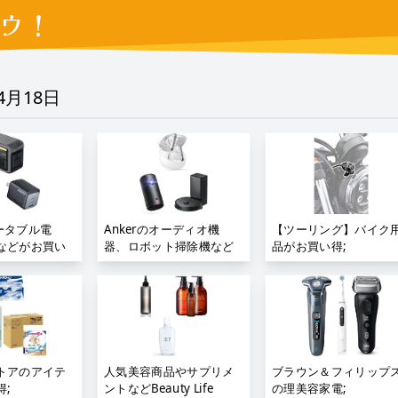
ウ！
04月18日
ポータブル電
Ankerのオーディオ機
【ツーリング】バイク
などがお買い
器、ロボット掃除機など
品がお買い得;
がお買い得;
トアのアイテ
人気美容商品やサプリメ
ブラウン＆フィリップ
;
ントなどBeauty Life
の理美容家電;